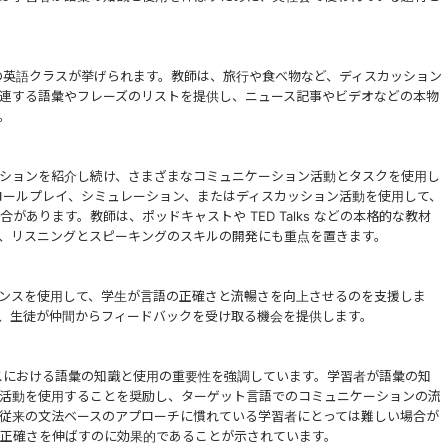
の英語クラスが挙げられます。教師は、旅行や食べ物など、ディスカッション
連する語彙やフレーズのリストを提供し、ニュース記事やビデオなどの本物
。
ションを紹介し続け、さまざまなコミュニケーション活動とタスクを使用し
ロールプレイ、シミュレーション、またはディスカッション活動を使用して、
あります。教師は、ポッドキャストや TED Talks などの本格的な教材
、リスニングとスピーキングのスキルの開発にも重点を置きます。
ンスを使用して、学生が言語の正確さと流暢さを向上させるのを支援しま
、生徒が仲間からフィードバックを受け取る機会を提供します。
スにおける語彙の知識と使用の重要性を強調しています。学習者が語彙の知
活動を使用することを奨励し、ターゲット言語でのコミュニケーションの流
従来の文法ベースのアプローチに慣れている学習者にとっては難しい場合が
正確さを伸ばすのに効果的であることが示されています。