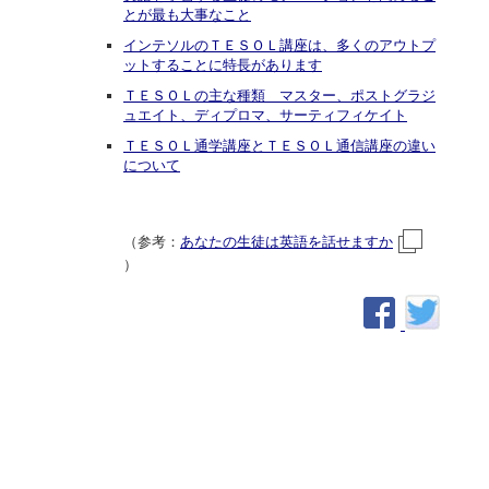
とが最も大事なこと
インテソルのＴＥＳＯＬ講座は、多くのアウトプ
ットすることに特長があります
ＴＥＳＯＬの主な種類 マスター、ポストグラジ
ュエイト、ディプロマ、サーティフィケイト
ＴＥＳＯＬ通学講座とＴＥＳＯＬ通信講座の違い
について
（参考：
あなたの生徒は英語を話せますか
）