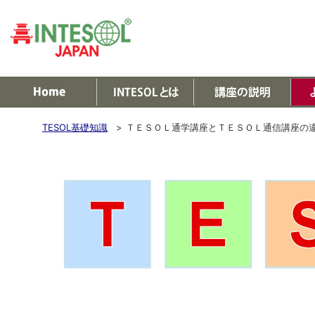
TESOL基礎知識
>
ＴＥＳＯＬ通学講座とＴＥＳＯＬ通信講座の