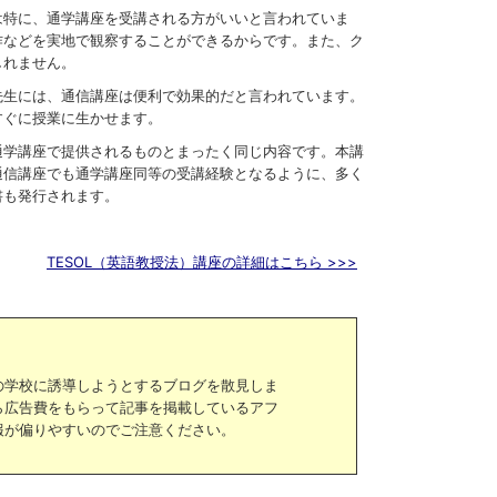
は特に、通学講座を受講される方がいいと言われていま
作などを実地で観察することができるからです。また、ク
しれません。
先生には、通信講座は便利で効果的だと言われています。
すぐに授業に生かせます。
通学講座で提供されるものとまったく同じ内容です。本講
通信講座でも通学講座同等の受講経験となるように、多く
書も発行されます。
TESOL（英語教授法）講座の詳細はこちら >>>
の学校に誘導しようとするブログを散見しま
ら広告費をもらって記事を掲載しているアフ
報が偏りやすいのでご注意ください。